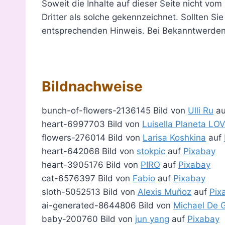
Soweit die Inhalte auf dieser Seite nicht vo
Dritter als solche gekennzeichnet. Sollten S
entsprechenden Hinweis. Bei Bekanntwerden 
Bildnachweise
bunch-of-flowers-2136145 Bild von
Ulli Ru
a
heart-6997703 Bild von
Luisella Planeta L
flowers-276014 Bild von
Larisa Koshkina
auf
heart-642068 Bild von
stokpic
auf
Pixabay
heart-3905176 Bild von
PIRO
auf
Pixabay
cat-6576397 Bild von
Fabio
auf
Pixabay
sloth-5052513 Bild von
Alexis Muñoz
auf
Pix
ai-generated-8644806 Bild von
Michael De 
baby-200760 Bild von
jun yang
auf
Pixabay