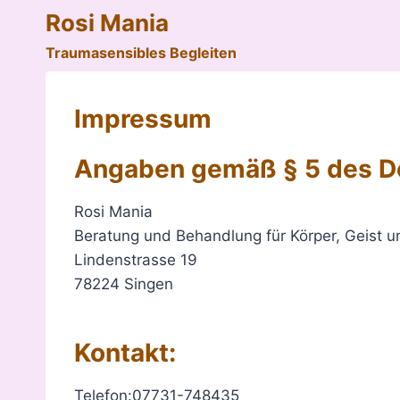
Zum
Rosi Mania
Inhalt
Traumasensibles Begleiten
springen
Impressum
Angaben gemäß § 5 des De
Rosi Mania
Beratung und Behandlung für Körper, Geist u
Lindenstrasse 19
78224 Singen
Kontakt:
Telefon:07731-748435