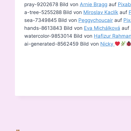
pray-9202678 Bild von
Arnie Bragg
auf
Pixa
a-tree-5255288 Bild von
Miroslav Kaclík
auf
sea-7349845 Bild von
Peggychoucair
auf
Pi
hands-8613843 Bild von
Eva Michálková
auf
watercolor-9853014 Bild von
Hafizur Rahma
ai-generated-8562459 Bild von
Nicky